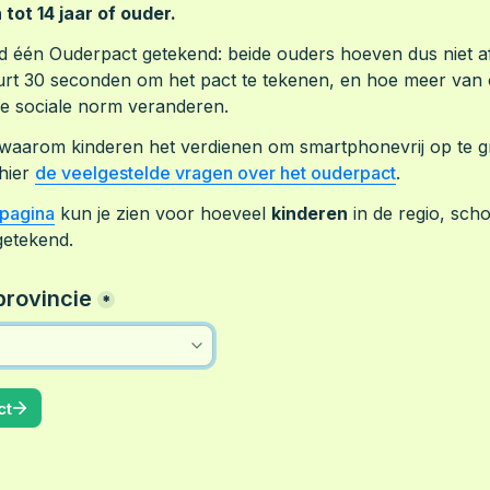
 tot 14 jaar of ouder.
d één Ouderpact getekend: beide ouders hoeven dus niet afz
urt 30 seconden om het pact te tekenen, en hoe meer van o
de sociale norm veranderen. 
waarom kinderen het verdienen om smartphonevrij op te g
hier 
de veelgestelde vragen over het ouderpact
.
npagina
 kun je zien voor hoeveel 
kinderen
 in de regio, scho
 getekend.
provincie
*
ct